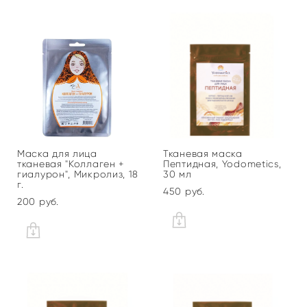
Маска для лица
Тканевая маска
тканевая "Коллаген +
Пептидная, Yodometics,
гиалурон", Микролиз, 18
30 мл
г.
450 pуб.
200 pуб.