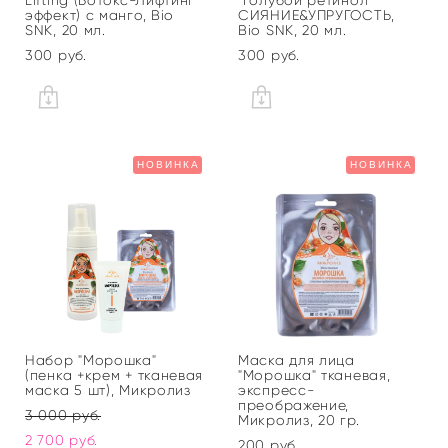
Lifting (Ботокс-Лифтинг
"Голубой ретинол"
эффект) с манго, Bio
СИЯНИЕ&УПРУГОСТЬ,
SNK, 20 мл.
Bio SNK, 20 мл.
300 pуб.
300 pуб.
НОВИНКА
НОВИНКА
Набор "Морошка"
Маска для лица
(пенка +крем + тканевая
"Морошка" тканевая,
маска 5 шт), Микролиз
экспресс-
преображение,
3 000 pуб.
Микролиз, 20 гр.
2 700 pуб.
200 pуб.