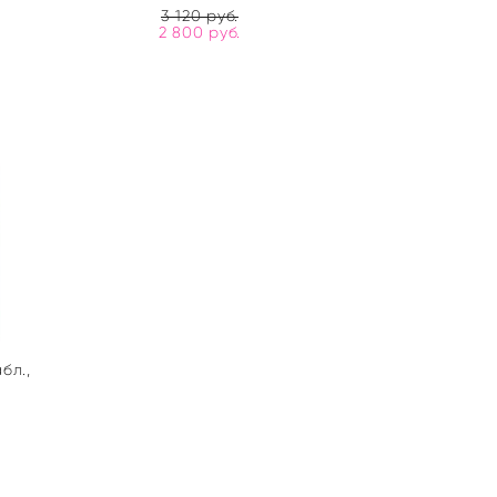
3 120 pуб.
2 800 pуб.
бл.,