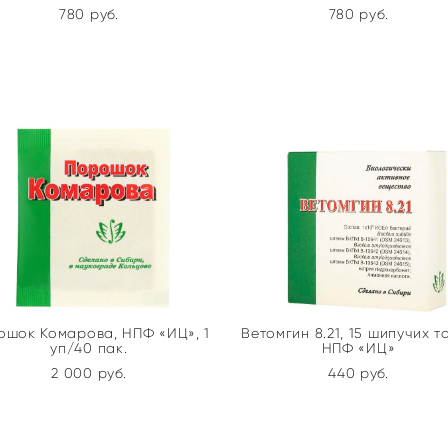
780 pуб.
780 pуб.
ошок Комарова, НПФ «ИЦ», 1
Ветомгин 8.21, 15 шипучих та
уп/40 пак.
НПФ «ИЦ»
2 000 pуб.
440 pуб.