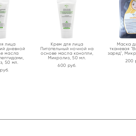
ля лица
Крем для лица
Маска д
ий дневной
Питательный ночной на
тканевая "
ве масла
основе масла конопли,
заряд", Микр
пептидами,
Микролиз, 50 мл.
200 
, 50 мл.
600 pуб.
pуб.