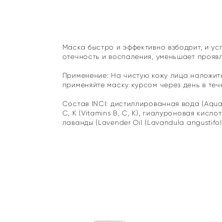
Маска быстро и эффективно взбодрит, и ус
отечность и воспаления, уменьшает прояв
Применение: На чистую кожу лица наложить
применяйте маску курсом через день в теч
Состав INCI: дистиллированная вода (Aqua),
C, K (Vitamins B, C, K), гиалуроновая кисло
лаванды (Lavender Oil (Lavandula angustifoli