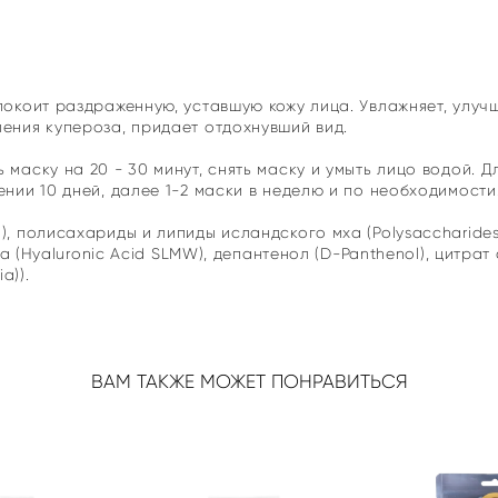
покоит раздраженную, уставшую кожу лица. Увлажняет, улу
ления купероза, придает отдохнувший вид.
 маску на 20 - 30 минут, снять маску и умыть лицо водой. 
ении 10 дней, далее 1-2 маски в неделю и по необходимости
 полисахариды и липиды исландского мха (Polysaccharides an
та (Hyaluronic Acid SLMW), депантенол (D-Panthenol), цитрат 
a)).
ВАМ ТАКЖЕ МОЖЕТ ПОНРАВИТЬСЯ