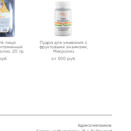
ля лица
Пудра для умывания с
Витаминный
фруктовыми энзимами,
олиз, 20 гр.
Микролиз
pуб.
от 500 pуб.
Адреса магазинов: