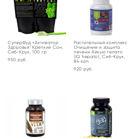
СуперФуд «Активатор
Растительный комплекс
Здоровья" Крепкий Сон,
Очищение и защита
Сиб-Крук, 100 гр
печени Айкью гепато
(IQ hepato), Сиб-Крук,
950 pуб.
84 кап.
920 pуб.