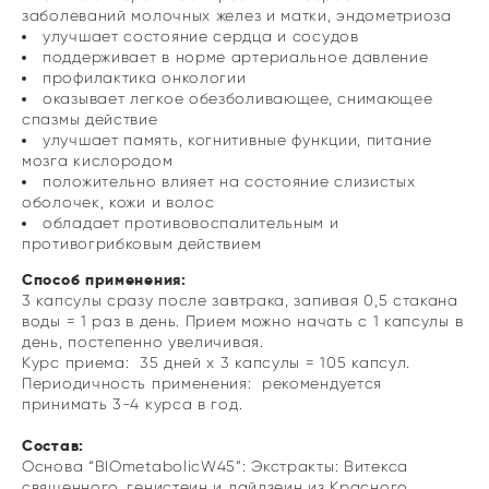
заболеваний молочных желез и матки, эндометриоза
улучшает состояние сердца и сосудов
поддерживает в норме артериальное давление
профилактика онкологии
оказывает легкое обезболивающее, снимающее
спазмы действие
улучшает память, когнитивные функции, питание
мозга кислородом
положительно влияет на состояние слизистых
оболочек, кожи и волос
обладает противовоспалительным и
противогрибковым действием
Способ применения:
3 капсулы сразу после завтрака, запивая 0,5 стакана
воды = 1 раз в день. Прием можно начать с 1 капсулы в
день, постепенно увеличивая.
Курс приема: 35 дней х 3 капсулы = 105 капсул.
Периодичность применения: рекомендуется
принимать 3-4 курса в год.
Состав:
Основа “BIOmetabolicW45”: Экстракты: Витекса
священного, генистеин и дайдзеин из Красного