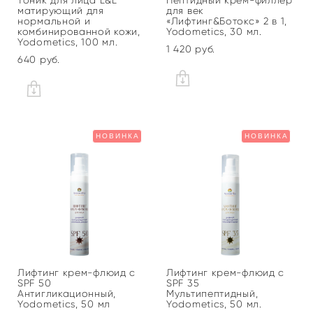
Тоник для лица L&L
Пептидный крем-филлер
матирующий для
для век
нормальной и
«Лифтинг&Ботокс» 2 в 1,
комбинированной кожи,
Yodometics, 30 мл.
Yodometics, 100 мл.
1 420 pуб.
640 pуб.
НОВИНКА
НОВИНКА
Лифтинг крем-флюид с
Лифтинг крем-флюид с
SPF 50
SPF 35
Антигликационный,
Мультипептидный,
Yodometics, 50 мл
Yodometics, 50 мл.