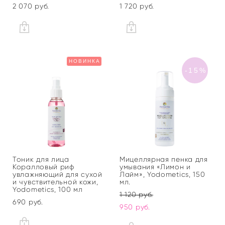
2 070 pуб.
1 720 pуб.
НОВИНКА
-15%
Тоник для лица
Мицеллярная пенка для
Коралловый риф
умывания «Лимон и
увлажняющий для сухой
Лайм», Yodometics, 150
и чувствительной кожи,
мл.
Yodometics, 100 мл
1 120 pуб.
690 pуб.
950 pуб.